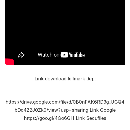
Link download killmark dep:
https://drive.google.com/file/d/0B0nFAK6RD3g_UGQ4
bDd4Z2J0Zk0/view?usp=sharing Link Google
https://goo.gl/4Go6GH Link Secufiles