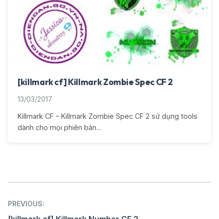
[killmark cf] Killmark Zombie Spec CF 2
13/03/2017
Killmark CF – Killmark Zombie Spec CF 2 sử dụng tools
dành cho mọi phiên bản…
Post
PREVIOUS:
navigation
[killmark cf] Killmark Number CF 2