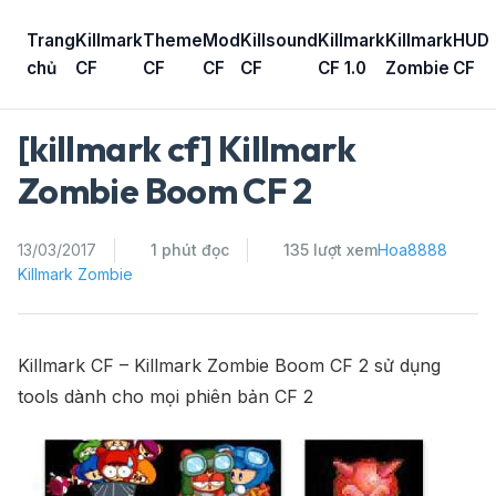
Skip
to
Trang
Killmark
Theme
Mod
Killsound
Killmark
Killmark
HUD
content
chủ
CF
CF
CF
CF
CF 1.0
Zombie
CF
[killmark cf] Killmark
Zombie Boom CF 2
13/03/2017
1 phút đọc
135 lượt xem
Hoa8888
Killmark Zombie
Killmark CF – Killmark Zombie Boom CF 2 sử dụng
tools dành cho mọi phiên bản CF 2