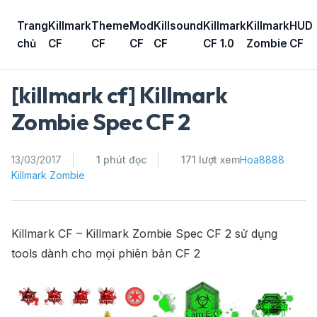
Skip
to
Trang
Killmark
Theme
Mod
Killsound
Killmark
Killmark
HUD
content
chủ
CF
CF
CF
CF
CF 1.0
Zombie
CF
[killmark cf] Killmark
Zombie Spec CF 2
13/03/2017
1 phút đọc
171 lượt xem
Hoa8888
Killmark Zombie
Killmark CF – Killmark Zombie Spec CF 2 sử dụng
tools dành cho mọi phiên bản CF 2