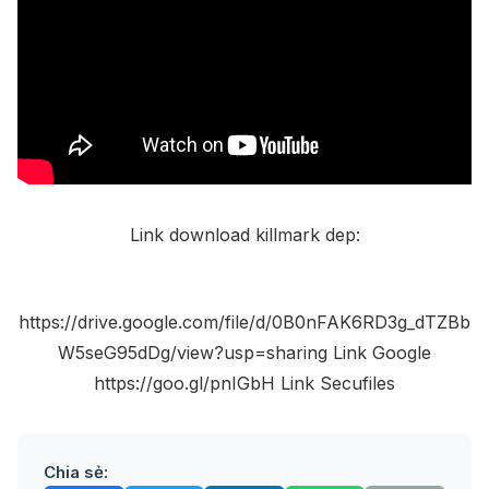
Link download killmark dep:
https://drive.google.com/file/d/0B0nFAK6RD3g_dTZBb
W5seG95dDg/view?usp=sharing Link Google
https://goo.gl/pnIGbH Link Secufiles
Chia sẻ: