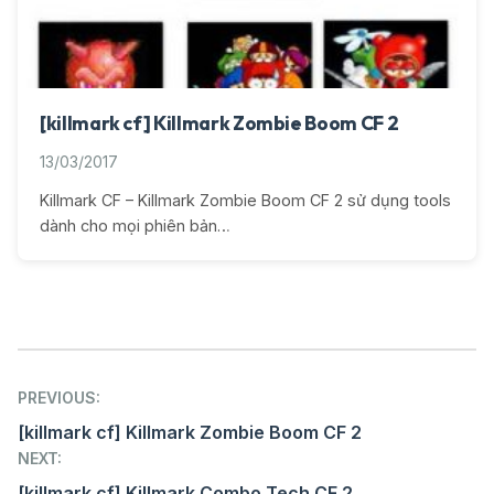
[killmark cf] Killmark Zombie Boom CF 2
13/03/2017
Killmark CF – Killmark Zombie Boom CF 2 sử dụng tools
dành cho mọi phiên bản…
Post
PREVIOUS:
navigation
[killmark cf] Killmark Zombie Boom CF 2
NEXT:
[killmark cf] Killmark Combo Tech CF 2