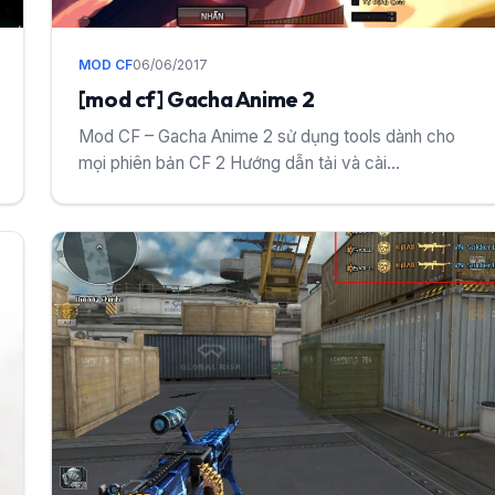
MOD CF
06/06/2017
[mod cf] Gacha Anime 2
Mod CF – Gacha Anime 2 sử dụng tools dành cho
mọi phiên bản CF 2 Hướng dẫn tải và cài...