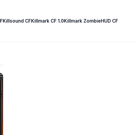
F
Killsound CF
Killmark CF 1.0
Killmark Zombie
HUD CF