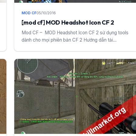
MOD CF
05/10/2016
[mod cf] MOD Headshot Icon CF 2
Mod CF – MOD Headshot Icon CF 2 sử dụng tools
dành cho mọi phiên bản CF 2 Hướng dẫn tải...