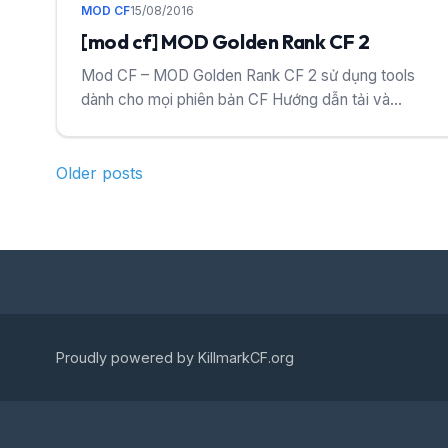
MOD CF
15/08/2016
[mod cf] MOD Golden Rank CF 2
Mod CF – MOD Golden Rank CF 2 sử dụng tools
dành cho mọi phiên bản CF Hướng dẫn tải và...
Posts
Older posts
navigation
Proudly powered by KillmarkCF.org