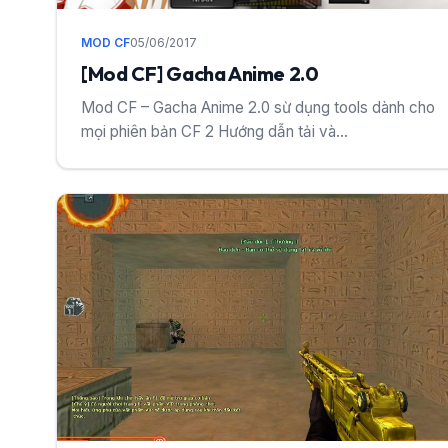
MOD CF
05/06/2017
[Mod CF] Gacha Anime 2.0
Mod CF – Gacha Anime 2.0 sừ dụng tools dành cho
mọi phiên bản CF 2 Hướng dẫn tải và...