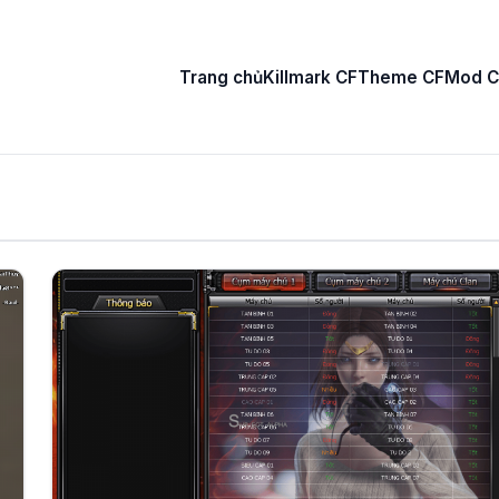
Trang chủ
Killmark CF
Theme CF
Mod C