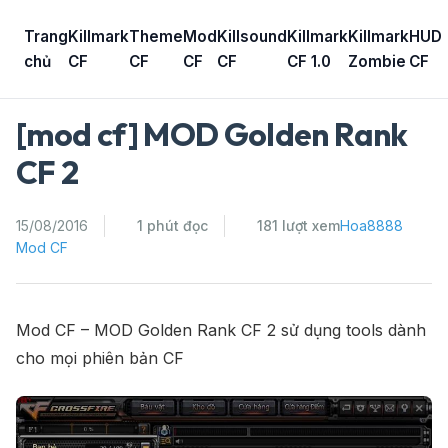
Skip
to
Trang
Killmark
Theme
Mod
Killsound
Killmark
Killmark
HUD
content
chủ
CF
CF
CF
CF
CF 1.0
Zombie
CF
[mod cf] MOD Golden Rank
CF 2
15/08/2016
1 phút đọc
181 lượt xem
Hoa8888
Mod CF
Mod CF – MOD Golden Rank CF 2 sử dụng tools dành
cho mọi phiên bản CF