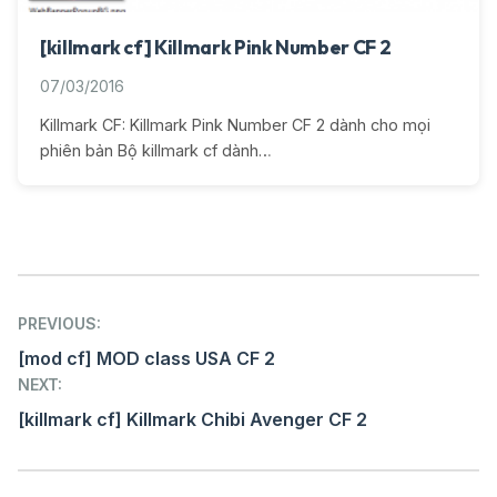
[killmark cf] Killmark Pink Number CF 2
07/03/2016
Killmark CF: Killmark Pink Number CF 2 dành cho mọi
phiên bản Bộ killmark cf dành…
Post
PREVIOUS:
navigation
[mod cf] MOD class USA CF 2
NEXT:
[killmark cf] Killmark Chibi Avenger CF 2