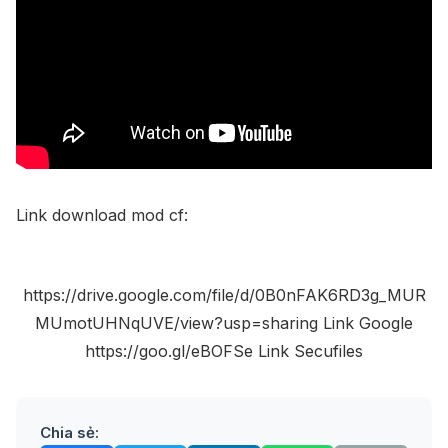
Link download mod cf:
https://drive.google.com/file/d/0B0nFAK6RD3g_MUR
MUmotUHNqUVE/view?usp=sharing Link Google
https://goo.gl/eBOFSe Link Secufiles
Chia sẻ: