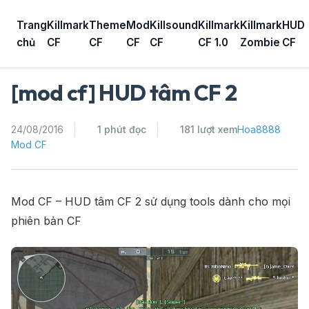
Skip
to
Trang
Killmark
Theme
Mod
Killsound
Killmark
Killmark
HUD
content
chủ
CF
CF
CF
CF
CF 1.0
Zombie
CF
[mod cf] HUD tâm CF 2
24/08/2016
1 phút đọc
181 lượt xem
Hoa8888
Mod CF
Mod CF – HUD tâm CF 2 sử dụng tools dành cho mọi
phiên bản CF