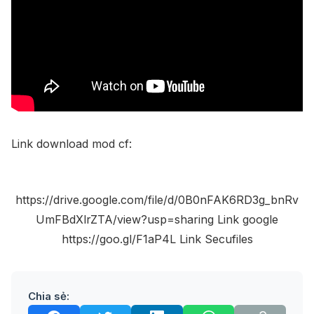
Link download mod cf:
https://drive.google.com/file/d/0B0nFAK6RD3g_bnRv
UmFBdXlrZTA/view?usp=sharing Link google
https://goo.gl/F1aP4L Link Secufiles
Chia sẻ: