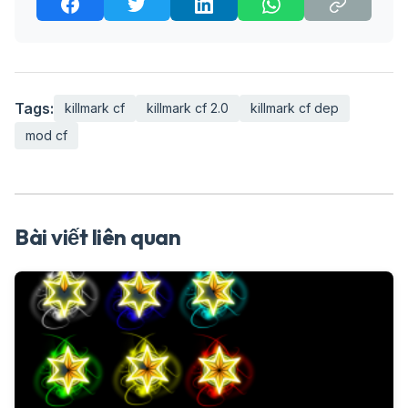
Tags:
killmark cf
killmark cf 2.0
killmark cf dep
mod cf
Bài viết liên quan