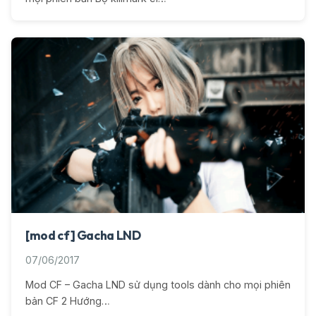
[mod cf] Gacha LND
07/06/2017
Mod CF – Gacha LND sử dụng tools dành cho mọi phiên
bản CF 2 Hướng…