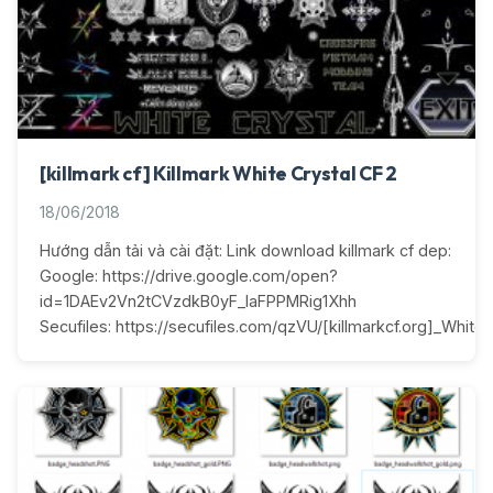
[killmark cf] Killmark White Crystal CF 2
18/06/2018
Hướng dẫn tải và cài đặt: Link download killmark cf dep:
Google: https://drive.google.com/open?
id=1DAEv2Vn2tCVzdkB0yF_IaFPPMRig1Xhh
Secufiles: https://secufiles.com/qzVU/[killmarkcf.org]_White_C