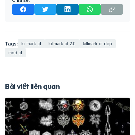
Chia sẻ:
Tags:
killmark cf
killmark cf 2.0
killmark cf dep
mod cf
Bài viết liên quan