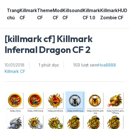
Skip
to
Trang
Killmark
Theme
Mod
Killsound
Killmark
Killmark
HUD
content
chủ
CF
CF
CF
CF
CF 1.0
Zombie
CF
[killmark cf] Killmark
Infernal Dragon CF 2
10/01/2018
1 phút đọc
103 lượt xem
Hoa8888
Killmark CF