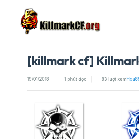
Skip
to
content
[killmark cf] Killmar
19/01/2018
Hoa8
1 phút đọc
83 lượt xem