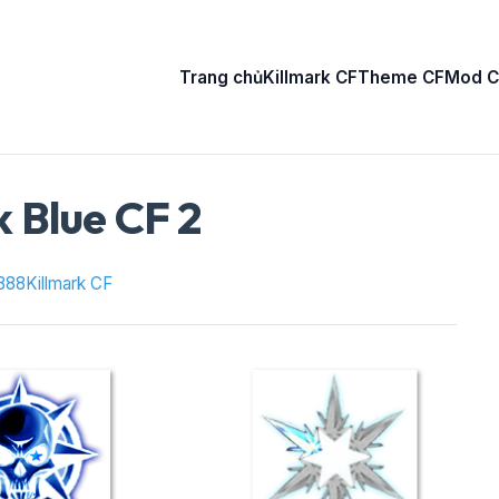
Trang chủ
Killmark CF
Theme CF
Mod C
k Blue CF 2
888
Killmark CF