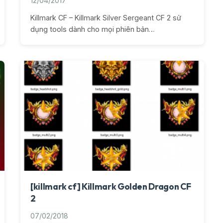
12/04/2017
Killmark CF – Killmark Silver Sergeant CF 2 sử
dụng tools dành cho mọi phiên bản…
[killmark cf] Killmark Golden Dragon CF
2
07/02/2018