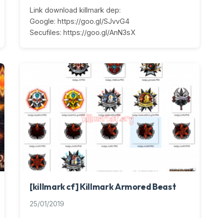
Link download killmark dep:
Google: https://goo.gl/SJvvG4
Secufiles: https://goo.gl/AnN3sX
[killmark cf] Killmark Armored Beast
25/01/2019