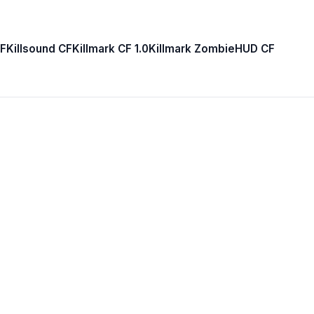
F
Killsound CF
Killmark CF 1.0
Killmark Zombie
HUD CF