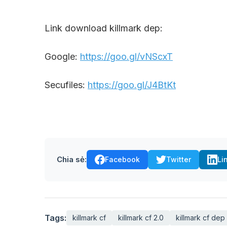
Link download killmark dep:
Google:
https://goo.gl/vNScxT
Secufiles:
https://goo.gl/J4BtKt
Chia sẻ:
Facebook
Twitter
Li
Tags:
killmark cf
killmark cf 2.0
killmark cf dep