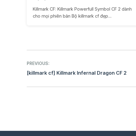
Killmark CF: Killmark Powerfull Symbol CF 2 dành
cho mọi phiên bản Bộ killmark cf đẹp…
Post
PREVIOUS:
navigation
[killmark cf] Killmark Infernal Dragon CF 2