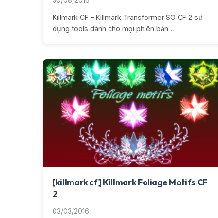
30/08/2016
Killmark CF – Killmark Transformer SO CF 2 sử
dụng tools dành cho mọi phiên bản…
[killmark cf] Killmark Foliage Motifs CF
2
03/03/2016