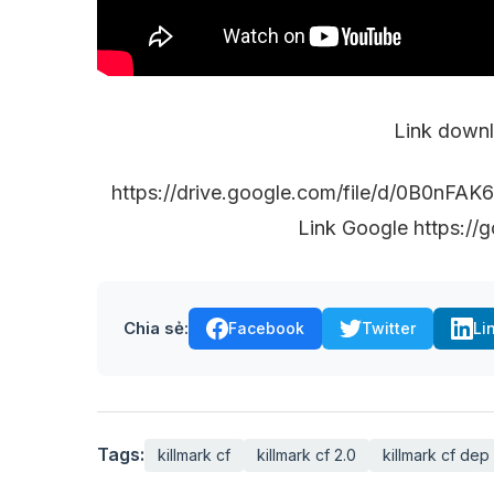
Link downl
https://drive.google.com/file/d/0B0
Link Google https://g
Chia sẻ:
Facebook
Twitter
Li
Tags:
killmark cf
killmark cf 2.0
killmark cf dep