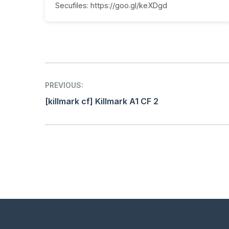
Secufiles: https://goo.gl/keXDgd
Post
PREVIOUS:
navigation
[killmark cf] Killmark A1 CF 2