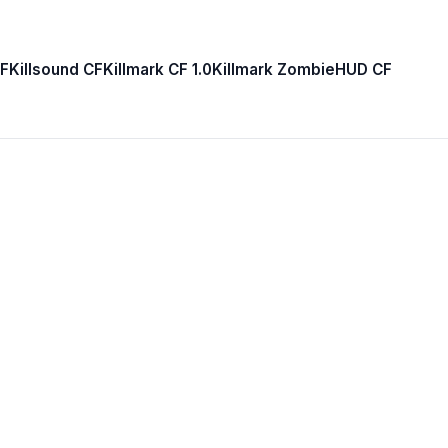
F
Killsound CF
Killmark CF 1.0
Killmark Zombie
HUD CF