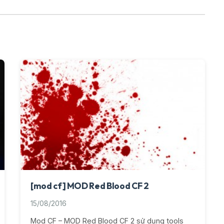
[mod cf] MOD Red Blood CF 2
15/08/2016
Mod CF – MOD Red Blood CF 2 sử dụng tools