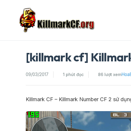
Skip
to
content
[killmark cf] Killma
09/03/2017
Hoa
1 phút đọc
86 lượt xem
Killmark CF – Killmark Number CF 2 sử dụn