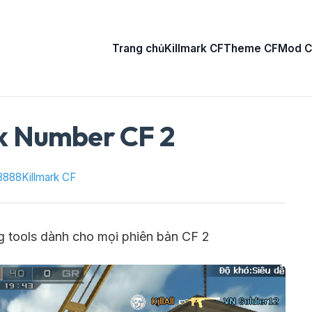
Trang chủ
Killmark CF
Theme CF
Mod C
rk Number CF 2
8888
Killmark CF
g tools dành cho mọi phiên bản CF 2