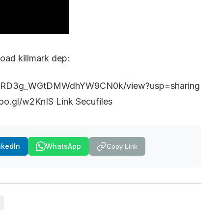
oad killmark dep:
nFAK6RD3g_WGtDMWdhYW9CN0k/view?usp=sharing
oo.gl/w2KnIS Link Secufiles
nkedIn
WhatsApp
Copy Link