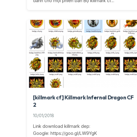
dành cho mọi phiên bản Bộ killmark cf…
[killmark cf] Killmark Infernal Dragon CF
2
10/01/2018
Link download killmark dep:
Google: https://goo.gl/LW9YgK