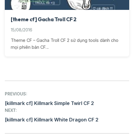
[theme cf] Gacha Troll CF 2
15/08/2016
Theme CF – Gacha Troll CF 2 sử dụng tools dành cho
mọi phiên bản CF…
Post
PREVIOUS:
navigation
[killmark cf] Killmark Simple Twirl CF 2
NEXT:
[killmark cf] Killmark White Dragon CF 2