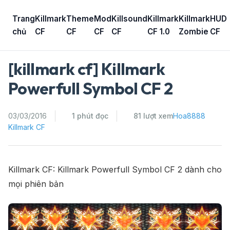
Skip
to
Trang
Killmark
Theme
Mod
Killsound
Killmark
Killmark
HUD
content
chủ
CF
CF
CF
CF
CF 1.0
Zombie
CF
[killmark cf] Killmark
Powerfull Symbol CF 2
03/03/2016
1 phút đọc
81 lượt xem
Hoa8888
Killmark CF
Killmark CF: Killmark Powerfull Symbol CF 2 dành cho
mọi phiên bản