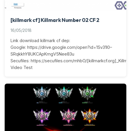
[killmark cf] Killmark Number 02 CF 2
16/05/2018
Link download killmark cf dep:
Google: https://drive.google.com/open?id=1Sv31l0–
SRqkkhY8UKCApKmgV5Nee83u
Secufiles: https://secufiles.com/mhbO/[killmarkcf.org]_Killm
Video Test