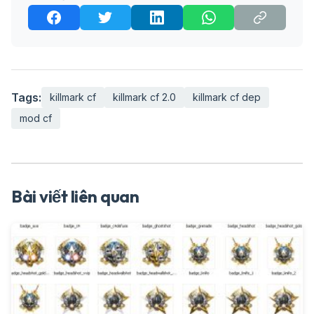
Tags:
killmark cf
killmark cf 2.0
killmark cf dep
mod cf
Bài viết liên quan