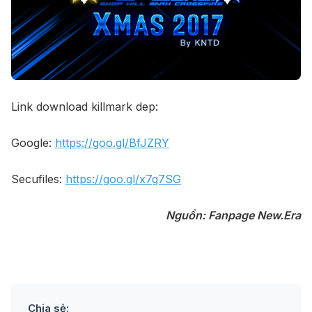
Link download killmark dep:
Google:
https://goo.gl/BfJZRY
Secufiles:
https://goo.gl/x7g7SG
Nguồn: Fanpage New.Era
Chia sẻ: