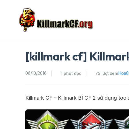
Skip
to
content
[killmark cf] Killmar
06/10/2016
Hoa8
1 phút đọc
75 lượt xem
Killmark CF – Killmark BI CF 2 sử dụng too