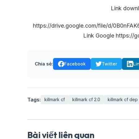
Link downl
https://drive.google.com/file/d/0B0
Link Google https://g
Chia sẻ:
Facebook
Twitter
Li
Tags:
killmark cf
killmark cf 2.0
killmark cf dep
Bài viết liên quan