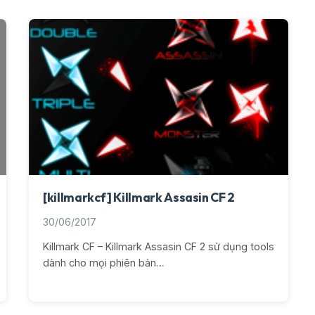
[killmarkcf] Killmark Assasin CF 2
30/06/2017
Killmark CF – Killmark Assasin CF 2 sử dụng tools
dành cho mọi phiên bản…