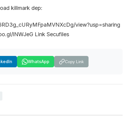
oad killmark dep:
nFAK6RD3g_cURyMFpaMVNXcDg/view?usp=sharing
oo.gl/lNWJeG Link Secufiles
nkedIn
WhatsApp
Copy Link