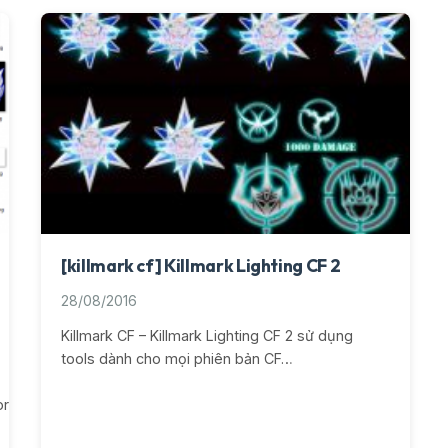
[killmark cf] Killmark Lighting CF 2
28/08/2016
Killmark CF – Killmark Lighting CF 2 sử dụng
tools dành cho mọi phiên bản CF…
org]_Killmark_Solidus_CF_2.rar