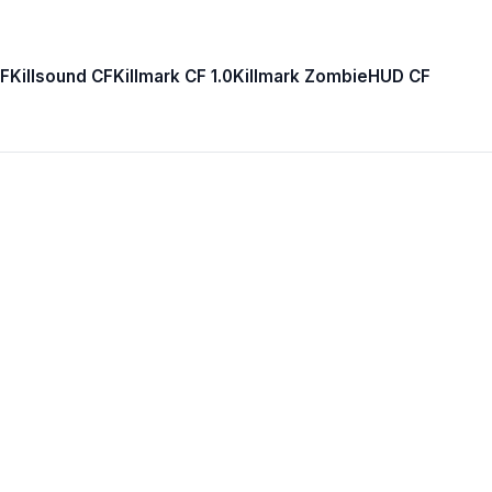
F
Killsound CF
Killmark CF 1.0
Killmark Zombie
HUD CF