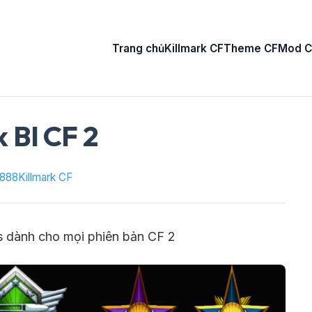
Trang chủ
Killmark CF
Theme CF
Mod C
k BI CF 2
888
Killmark CF
ls dành cho mọi phiên bản CF 2