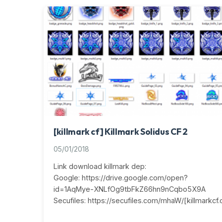
[killmark cf] Killmark Solidus CF 2
05/01/2018
Link download killmark dep:
Google: https://drive.google.com/open?
id=1AqMye-XNLfOg9tbFkZ66hn9nCqbo5X9A
Secufiles: https://secufiles.com/mhaW/[killmarkcf.