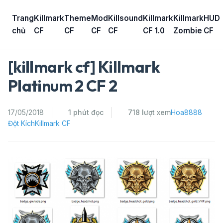
Skip
to
Trang
Killmark
Theme
Mod
Killsound
Killmark
Killmark
HUD
content
chủ
CF
CF
CF
CF
CF 1.0
Zombie
CF
[killmark cf] Killmark
Platinum 2 CF 2
17/05/2018
1 phút đọc
718 lượt xem
Hoa8888
Đột Kích
Killmark CF