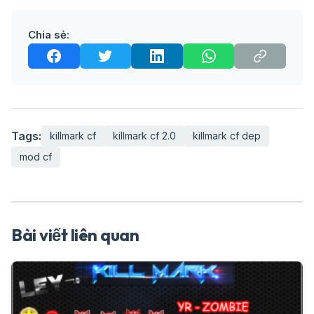
Chia sẻ:
Tags:
killmark cf
killmark cf 2.0
killmark cf dep
mod cf
Bài viết liên quan