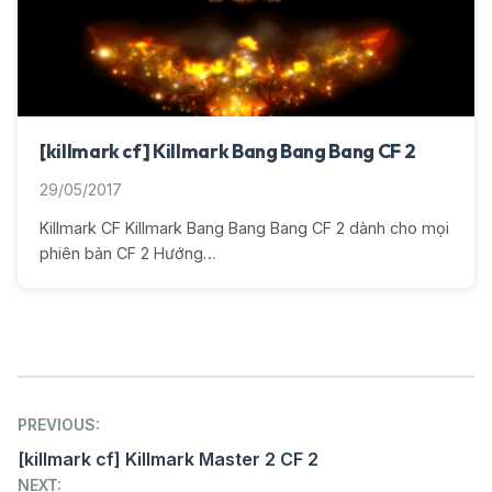
[killmark cf] Killmark Bang Bang Bang CF 2
29/05/2017
Killmark CF Killmark Bang Bang Bang CF 2 dành cho mọi
phiên bản CF 2 Hướng…
Post
PREVIOUS:
navigation
[killmark cf] Killmark Master 2 CF 2
NEXT: