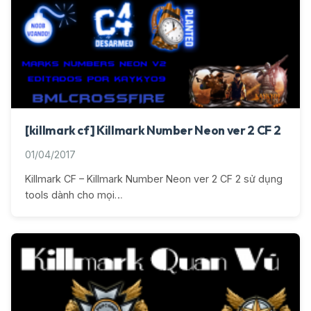
[killmark cf] Killmark Number Neon ver 2 CF 2
01/04/2017
Killmark CF – Killmark Number Neon ver 2 CF 2 sử dụng
tools dành cho mọi…