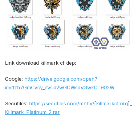
Link download killmark cf dep:
Google:
https://drive.google.com/open?
id=1zh7GmCvcy_eVsjd2wGDWsdVGwkCT902W
Secufiles:
https://secufiles.com/mhhV/[killmarkcf.org]_
Killmark_Platinum_2.rar