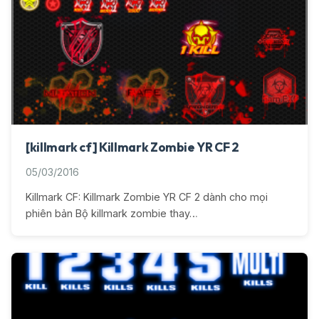
[killmark cf] Killmark Zombie YR CF 2
05/03/2016
Killmark CF: Killmark Zombie YR CF 2 dành cho mọi
phiên bản Bộ killmark zombie thay…