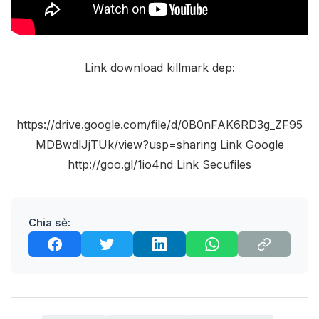
Link download killmark dep:
https://drive.google.com/file/d/0B0nFAK6RD3g_ZF95
MDBwdlJjTUk/view?usp=sharing Link Google
http://goo.gl/1io4nd Link Secufiles
Chia sẻ: