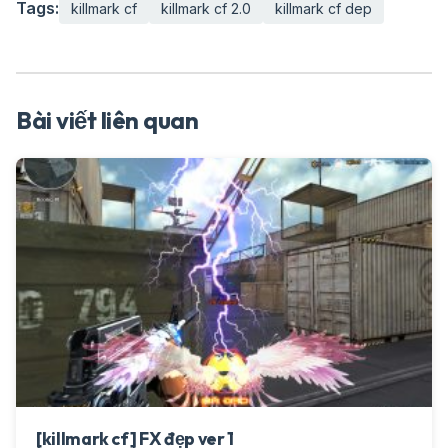
Tags:
killmark cf
killmark cf 2.0
killmark cf dep
Bài viết liên quan
[killmark cf] FX đẹp ver 1