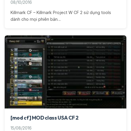
08/10/2016
Killmark CF – Killmark Project W CF 2 sử dụng tools
dành cho mọi phiên bản…
[mod cf] MOD class USA CF 2
15/08/2016