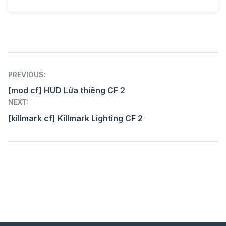
Post
PREVIOUS:
navigation
[mod cf] HUD Lửa thiêng CF 2
NEXT:
[killmark cf] Killmark Lighting CF 2