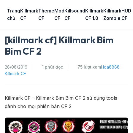
Skip
to
Trang
Killmark
Theme
Mod
Killsound
Killmark
Killmark
HUD
content
chủ
CF
CF
CF
CF
CF 1.0
Zombie
CF
[killmark cf] Killmark Bim
Bim CF 2
28/08/2016
1 phút đọc
75 lượt xem
Hoa8888
Killmark CF
Killmark CF – Killmark Bim Bim CF 2 sử dụng tools
dành cho mọi phiên bản CF 2