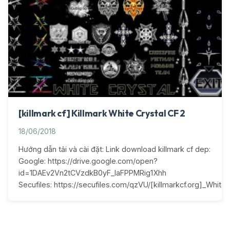
[killmark cf] Killmark White Crystal CF 2
18/06/2018
Hướng dẫn tải và cài đặt: Link download killmark cf dep:
Google: https://drive.google.com/open?
id=1DAEv2Vn2tCVzdkB0yF_IaFPPMRig1Xhh
Secufiles: https://secufiles.com/qzVU/[killmarkcf.org]_White_C