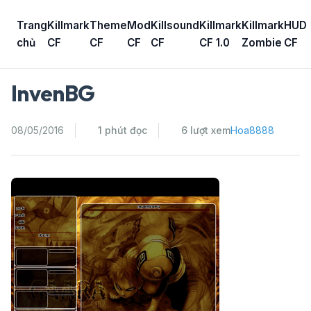
Skip
to
Trang
Killmark
Theme
Mod
Killsound
Killmark
Killmark
HUD
content
chủ
CF
CF
CF
CF
CF 1.0
Zombie
CF
InvenBG
08/05/2016
1 phút đọc
6 lượt xem
Hoa8888