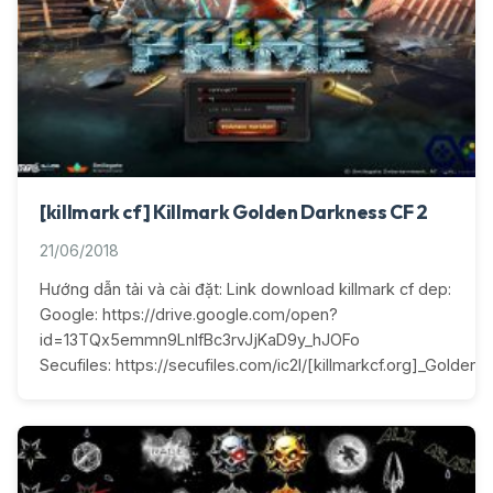
[killmark cf] Killmark Golden Darkness CF 2
21/06/2018
Hướng dẫn tải và cài đặt: Link download killmark cf dep:
Google: https://drive.google.com/open?
id=13TQx5emmn9LnIfBc3rvJjKaD9y_hJOFo
Secufiles: https://secufiles.com/ic2l/[killmarkcf.org]_Golden_