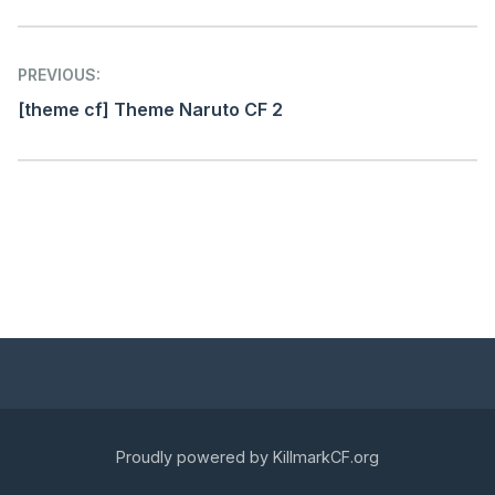
Post
PREVIOUS:
navigation
[theme cf] Theme Naruto CF 2
Proudly powered by KillmarkCF.org