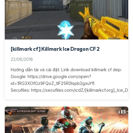
[killmark cf] Killmark Ice Dragon CF 2
22/06/2018
Hướng dẫn tải và cài đặt: Link download killmark cf dep:
Google: https://drive.google.com/open?
id=1RG3XOfGz9FQoZ_tlF25R0lspb2gxuYfI
Secufiles: https://secufiles.com/icdZ/[killmarkcf.org]_Ice_Dra