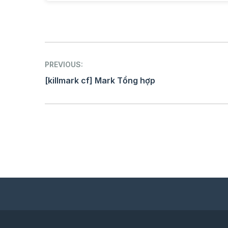
Post
PREVIOUS:
navigation
[killmark cf] Mark Tổng hợp