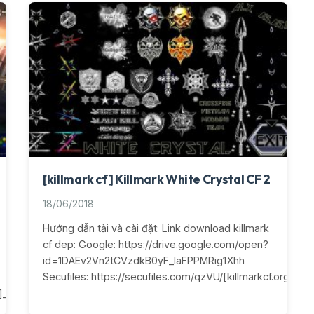
[killmark cf] Killmark White Crystal CF 2
18/06/2018
Hướng dẫn tải và cài đặt: Link download killmark
cf dep: Google: https://drive.google.com/open?
id=1DAEv2Vn2tCVzdkB0yF_IaFPPMRig1Xhh
Secufiles: https://secufiles.com/qzVU/[killmarkcf.org]_Whi
rg]_Golden_Darkness.rar