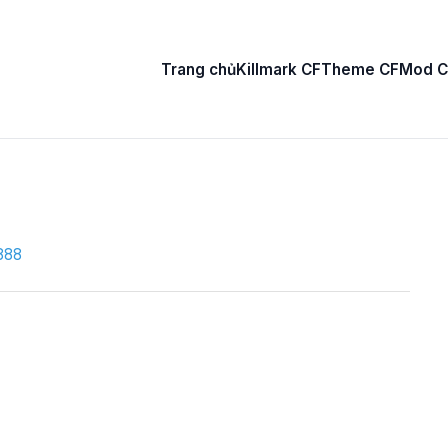
Trang chủ
Killmark CF
Theme CF
Mod C
888