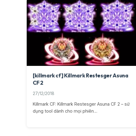
[killmark cf] Killmark Restesger Asuna
CF 2
27/12/2018
Killmark CF: Killmark Restesger Asuna CF 2 – sử
dụng tool dành cho mọi phiên…