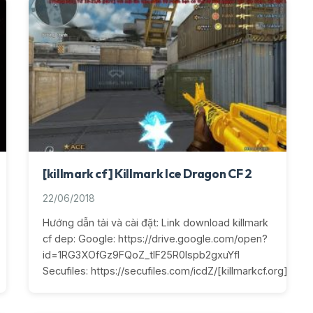
[killmark cf] Killmark Ice Dragon CF 2
22/06/2018
Hướng dẫn tải và cài đặt: Link download killmark
cf dep: Google: https://drive.google.com/open?
id=1RG3XOfGz9FQoZ_tlF25R0lspb2gxuYfI
Secufiles: https://secufiles.com/icdZ/[killmarkcf.org]_Ice