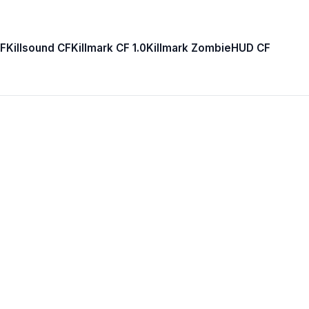
F
Killsound CF
Killmark CF 1.0
Killmark Zombie
HUD CF