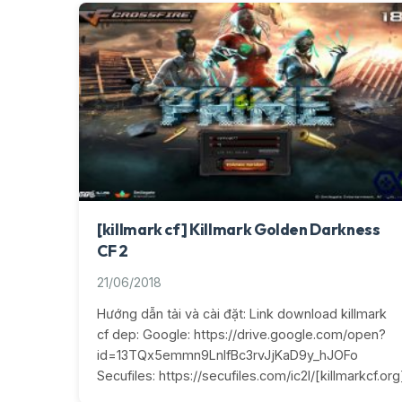
[killmark cf] Killmark Golden Darkness
CF 2
21/06/2018
Hướng dẫn tải và cài đặt: Link download killmark
cf dep: Google: https://drive.google.com/open?
id=13TQx5emmn9LnIfBc3rvJjKaD9y_hJOFo
Secufiles: https://secufiles.com/ic2l/[killmarkcf.o