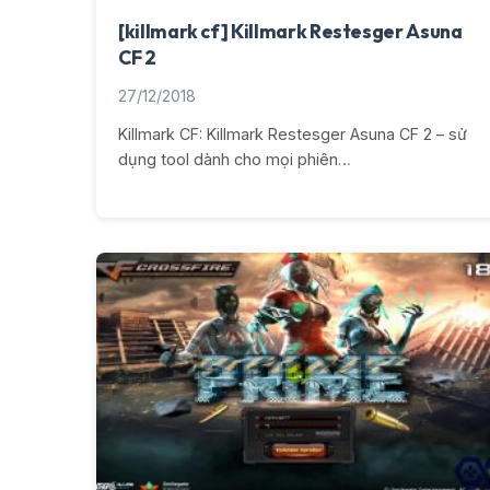
[killmark cf] Killmark Restesger Asuna
CF 2
27/12/2018
Killmark CF: Killmark Restesger Asuna CF 2 – sử
dụng tool dành cho mọi phiên…