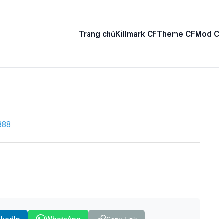
Trang chủ
Killmark CF
Theme CF
Mod C
888
nkedIn
WhatsApp