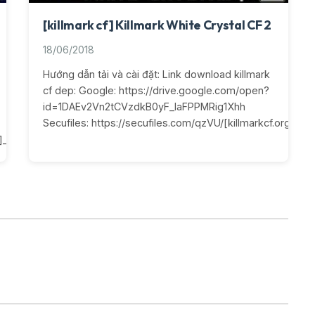
[killmark cf] Killmark White Crystal CF 2
18/06/2018
Hướng dẫn tải và cài đặt: Link download killmark
cf dep: Google: https://drive.google.com/open?
id=1DAEv2Vn2tCVzdkB0yF_IaFPPMRig1Xhh
Secufiles: https://secufiles.com/qzVU/[killmarkcf.org]_Whi
rg]_Golden_Darkness.rar