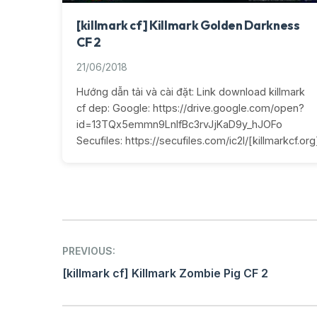
[killmark cf] Killmark Golden Darkness
CF 2
21/06/2018
Hướng dẫn tải và cài đặt: Link download killmark
cf dep: Google: https://drive.google.com/open?
id=13TQx5emmn9LnIfBc3rvJjKaD9y_hJOFo
Secufiles: https://secufiles.com/ic2l/[killmarkcf.o
Post
PREVIOUS:
navigation
[killmark cf] Killmark Zombie Pig CF 2