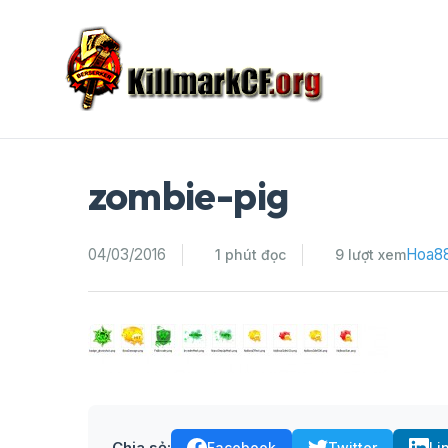
Skip
to
content
zombie-pig
04/03/2016
Hoa8
1 phút đọc
9 lượt xem
Chia sẻ:
Facebook
Twitter
Li