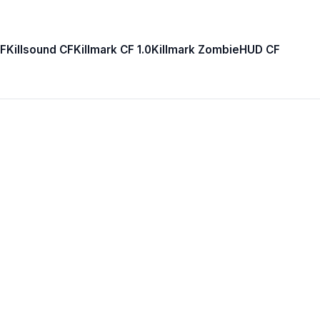
F
Killsound CF
Killmark CF 1.0
Killmark Zombie
HUD CF