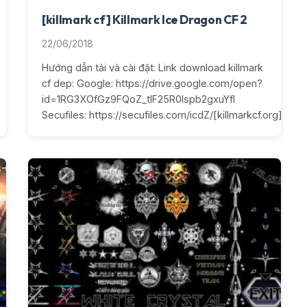
[killmark cf] Killmark Ice Dragon CF 2
22/06/2018
Hướng dẫn tải và cài đặt: Link download killmark
cf dep: Google: https://drive.google.com/open?
id=1RG3XOfGz9FQoZ_tlF25R0lspb2gxuYfI
Secufiles: https://secufiles.com/icdZ/[killmarkcf.org]_Ice