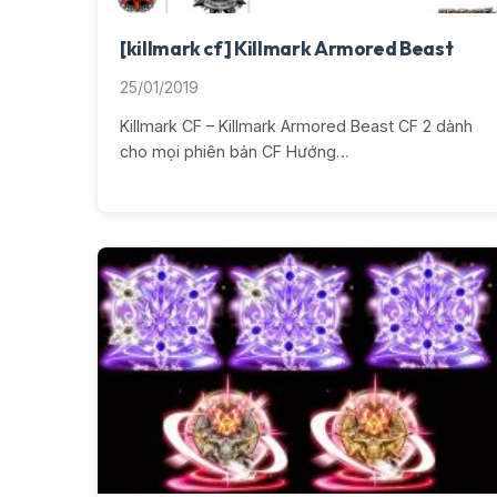
[killmark cf] Killmark Armored Beast
25/01/2019
Killmark CF – Killmark Armored Beast CF 2 dành
cho mọi phiên bản CF Hướng…