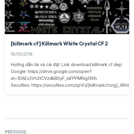
[killmark cf] Killmark White Crystal CF 2
18/06/2018
Hướng dẫn tải và cài đặt: Link download killmark cf dep:
Google: https://drive.google.com/open?
id=1DAEv2Vn2tCVzdkB0yF_IaFPPMRig1Xhh
Secufiles: https://secufiles.com/qzVU/[killmarkcf.org]_White_C
Post
PREVIOUS: