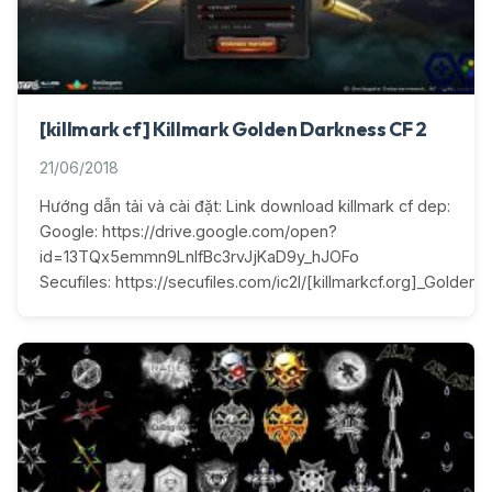
[killmark cf] Killmark Golden Darkness CF 2
21/06/2018
Hướng dẫn tải và cài đặt: Link download killmark cf dep:
Google: https://drive.google.com/open?
id=13TQx5emmn9LnIfBc3rvJjKaD9y_hJOFo
Secufiles: https://secufiles.com/ic2l/[killmarkcf.org]_Golden_