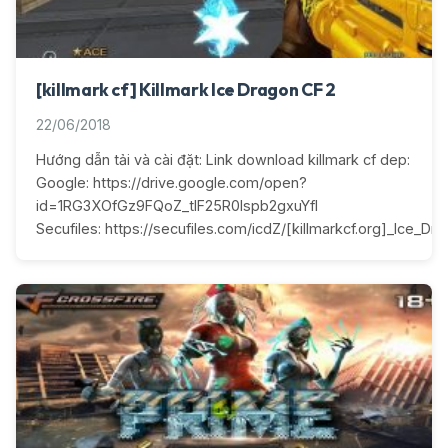
[killmark cf] Killmark Ice Dragon CF 2
22/06/2018
Hướng dẫn tải và cài đặt: Link download killmark cf dep:
Google: https://drive.google.com/open?
id=1RG3XOfGz9FQoZ_tlF25R0lspb2gxuYfI
Secufiles: https://secufiles.com/icdZ/[killmarkcf.org]_Ice_Dra