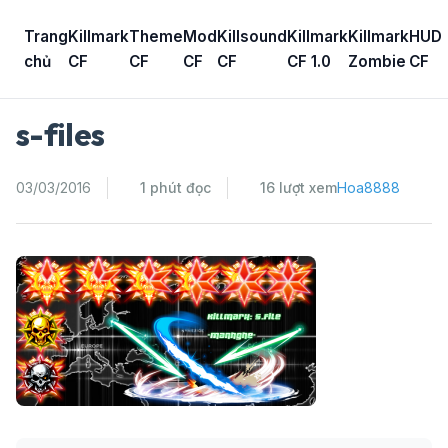
Skip
to
Trang
Killmark
Theme
Mod
Killsound
Killmark
Killmark
HUD
content
chủ
CF
CF
CF
CF
CF 1.0
Zombie
CF
s-files
03/03/2016
1 phút đọc
16 lượt xem
Hoa8888