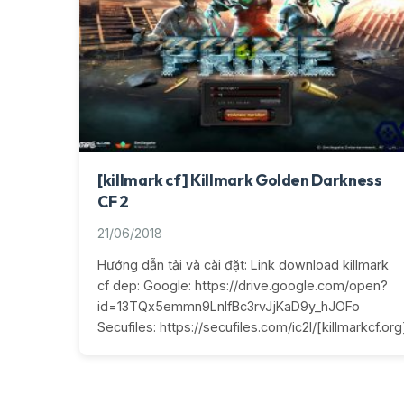
[killmark cf] Killmark Golden Darkness
CF 2
21/06/2018
Hướng dẫn tải và cài đặt: Link download killmark
cf dep: Google: https://drive.google.com/open?
id=13TQx5emmn9LnIfBc3rvJjKaD9y_hJOFo
Secufiles: https://secufiles.com/ic2l/[killmarkcf.o