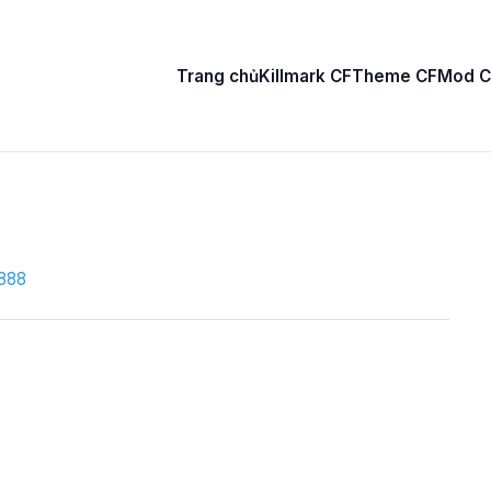
Trang chủ
Killmark CF
Theme CF
Mod C
888