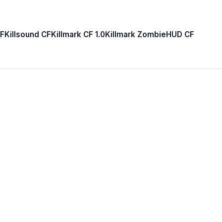
F
Killsound CF
Killmark CF 1.0
Killmark Zombie
HUD CF