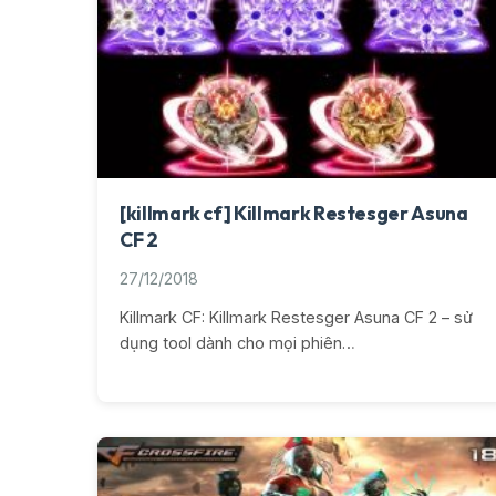
[killmark cf] Killmark Restesger Asuna
CF 2
27/12/2018
Killmark CF: Killmark Restesger Asuna CF 2 – sử
dụng tool dành cho mọi phiên…