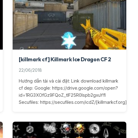
[killmark cf] Killmark Ice Dragon CF 2
22/06/2018
Hướng dẫn tải và cài đặt: Link download killmark
cf dep: Google: https://drive.google.com/open?
id=1RG3XOfGz9FQoZ_tlF25R0lspb2gxuYfI
Secufiles: https://secufiles.com/icdZ/[killmarkcf.org]_Ice