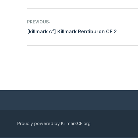
Post
PREVIOUS:
navigation
[killmark cf] Killmark Rentiburon CF 2
Proudly powered by KillmarkCF.org