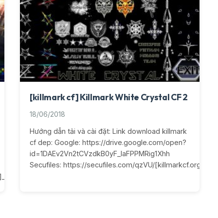
[killmark cf] Killmark White Crystal CF 2
18/06/2018
Hướng dẫn tải và cài đặt: Link download killmark
cf dep: Google: https://drive.google.com/open?
id=1DAEv2Vn2tCVzdkB0yF_IaFPPMRig1Xhh
Secufiles: https://secufiles.com/qzVU/[killmarkcf.org]_Whi
rg]_Golden_Darkness.rar