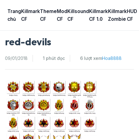
Skip
to
Trang
Killmark
Theme
Mod
Killsound
Killmark
Killmark
HUD
content
chủ
CF
CF
CF
CF
CF 1.0
Zombie
CF
red-devils
09/01/2018
1 phút đọc
6 lượt xem
Hoa8888