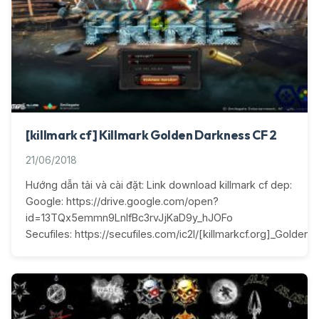
[killmark cf] Killmark Golden Darkness CF 2
21/06/2018
Hướng dẫn tải và cài đặt: Link download killmark cf dep:
Google: https://drive.google.com/open?
id=13TQx5emmn9LnIfBc3rvJjKaD9y_hJOFo
Secufiles: https://secufiles.com/ic2l/[killmarkcf.org]_Golden_