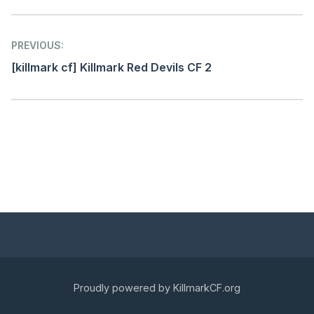
Post
PREVIOUS:
navigation
[killmark cf] Killmark Red Devils CF 2
Proudly powered by KillmarkCF.org