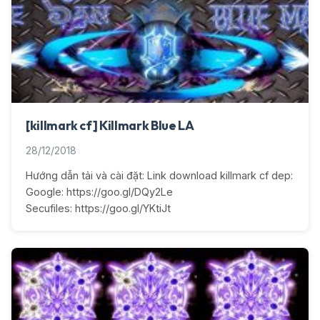
[killmark cf] Killmark Blue LA
28/12/2018
Hướng dẫn tải và cài đặt: Link download killmark cf dep:
Google: https://goo.gl/DQy2Le
Secufiles: https://goo.gl/YKtiJt