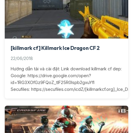
[killmark cf] Killmark Ice Dragon CF 2
22/06/2018
Hướng dẫn tải và cài đặt: Link download killmark cf dep:
Google: https://drive.google.com/open?
id=1RG3XOfGz9FQoZ_tlF25R0lspb2gxuYfI
Secufiles: https://secufiles.com/icdZ/[killmarkcf.org]_Ice_Dra