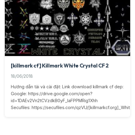
[killmark cf] Killmark White Crystal CF 2
18/06/2018
Hướng dẫn tải và cài đặt: Link download killmark cf dep:
Google: https://drive.google.com/open?
id=1DAEv2Vn2tCVzdkB0yF_IaFPPMRig1Xhh
Secufiles: https://secufiles.com/qzVU/[killmarkcf.org]_White_C