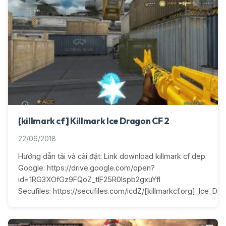
[killmark cf] Killmark Ice Dragon CF 2
22/06/2018
Hướng dẫn tải và cài đặt: Link download killmark cf dep:
Google: https://drive.google.com/open?
id=1RG3XOfGz9FQoZ_tlF25R0lspb2gxuYfI
Secufiles: https://secufiles.com/icdZ/[killmarkcf.org]_Ice_Dra