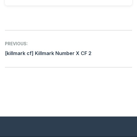
Post
PREVIOUS:
navigation
[killmark cf] Killmark Number X CF 2