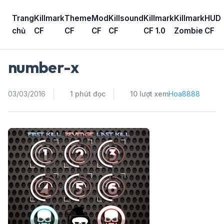
Skip
to
Trang
Killmark
Theme
Mod
Killsound
Killmark
Killmark
HUD
content
chủ
CF
CF
CF
CF
CF 1.0
Zombie
CF
number-x
03/03/2016
1 phút đọc
10 lượt xem
Hoa8888