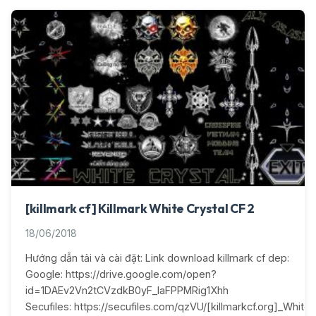
[killmark cf] Killmark White Crystal CF 2
18/06/2018
Hướng dẫn tải và cài đặt: Link download killmark cf dep:
Google: https://drive.google.com/open?
id=1DAEv2Vn2tCVzdkB0yF_IaFPPMRig1Xhh
Secufiles: https://secufiles.com/qzVU/[killmarkcf.org]_White_C