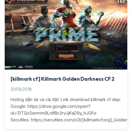
[killmark cf] Killmark Golden Darkness CF 2
21/06/2018
Hướng dẫn tải và cài đặt: Link download killmark cf dep:
Google: https://drive.google.com/open?
id=13TQx5emmn9LnIfBc3rvJjKaD9y_hJOFo
Secufiles: https://secufiles.com/ic2l/[killmarkcf.org]_Golden_