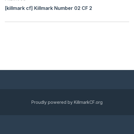
navigation
[killmark cf] Killmark Number 02 CF 2
Proudly powered by KillmarkCF.org