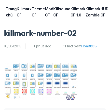
Skip
to
Trang
Killmark
Theme
Mod
Killsound
Killmark
Killmark
HUD
content
chủ
CF
CF
CF
CF
CF 1.0
Zombie
CF
killmark-number-02
16/05/2018
1 phút đọc
11 lượt xem
Hoa8888