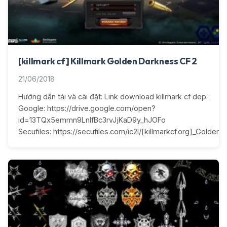
[killmark cf] Killmark Golden Darkness CF 2
21/06/2018
Hướng dẫn tải và cài đặt: Link download killmark cf dep:
Google: https://drive.google.com/open?
id=13TQx5emmn9LnIfBc3rvJjKaD9y_hJOFo
Secufiles: https://secufiles.com/ic2l/[killmarkcf.org]_Golden_