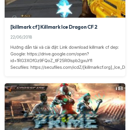
[killmark cf] Killmark Ice Dragon CF 2
22/06/2018
Hướng dẫn tải và cài đặt: Link download killmark cf dep:
Google: https://drive.google.com/open?
id=1RG3XOfGz9FQoZ_tlF25R0lspb2gxuYfI
Secufiles: https://secufiles.com/icdZ/[killmarkcf.org]_Ice_Dra