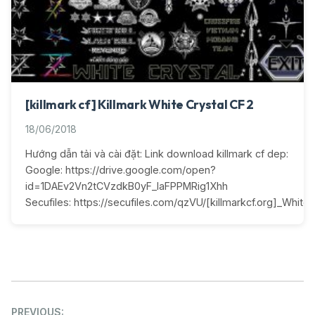
[killmark cf] Killmark White Crystal CF 2
18/06/2018
Hướng dẫn tải và cài đặt: Link download killmark cf dep:
Google: https://drive.google.com/open?
id=1DAEv2Vn2tCVzdkB0yF_IaFPPMRig1Xhh
Secufiles: https://secufiles.com/qzVU/[killmarkcf.org]_White_C
Post
PREVIOUS: