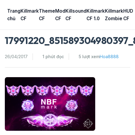
Skip
to
Trang
Killmark
Theme
Mod
Killsound
Killmark
Killmark
HUD
content
chủ
CF
CF
CF
CF
CF 1.0
Zombie
CF
17991220_851589304980397_
26/04/2017
1 phút đọc
5 lượt xem
Hoa8888