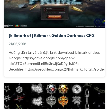
[killmark cf] Killmark Golden Darkness CF 2
21/06/2018
Hướng dẫn tải và cài đặt: Link download killmark cf dep:
Google: https://drive.google.com/open?
id=13TQx5emmn9LnIfBc3rvJjKaD9y_hJOFo
Secufiles: https://secufiles.com/ic2l/[killmarkcf.org]_Golden_