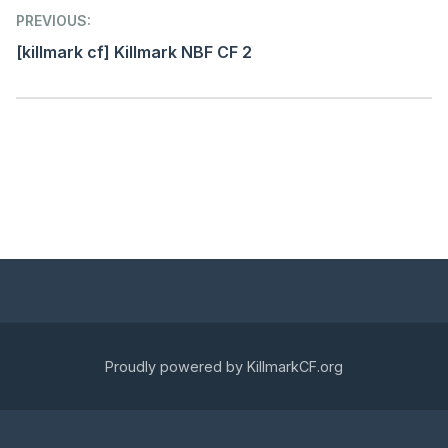
Post
PREVIOUS:
navigation
[killmark cf] Killmark NBF CF 2
Proudly powered by KillmarkCF.org