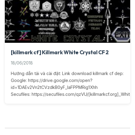
[killmark cf] Killmark White Crystal CF 2
18/06/2018
Hướng dẫn tải và cài đặt: Link download killmark cf dep:
Google: https://drive.google.com/open?
id=1DAEv2Vn2tCVzdkB0yF_IaFPPMRig1Xhh
Secufiles: https://secufiles.com/qzVU/[killmarkcf.org]_White_C