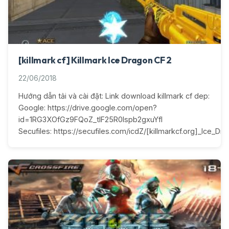
[killmark cf] Killmark Ice Dragon CF 2
22/06/2018
Hướng dẫn tải và cài đặt: Link download killmark cf dep:
Google: https://drive.google.com/open?
id=1RG3XOfGz9FQoZ_tlF25R0lspb2gxuYfI
Secufiles: https://secufiles.com/icdZ/[killmarkcf.org]_Ice_Dra