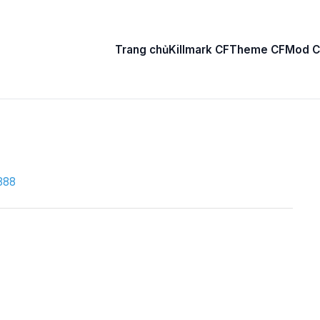
Trang chủ
Killmark CF
Theme CF
Mod C
888