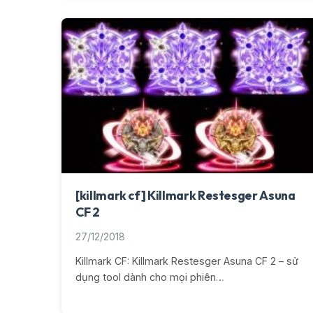
[killmark cf] Killmark Restesger Asuna
CF 2
27/12/2018
Killmark CF: Killmark Restesger Asuna CF 2 – sử
dụng tool dành cho mọi phiên…