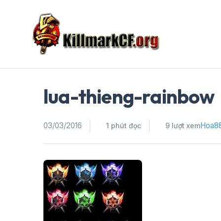
Skip
to
content
lua-thieng-rainbow
03/03/2016
Hoa8
1 phút đọc
9 lượt xem