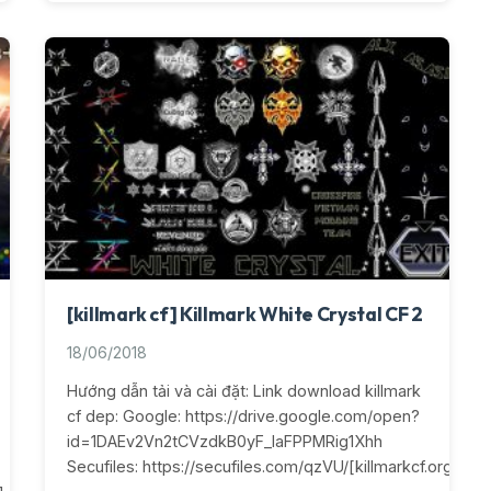
[killmark cf] Killmark White Crystal CF 2
18/06/2018
Hướng dẫn tải và cài đặt: Link download killmark
cf dep: Google: https://drive.google.com/open?
id=1DAEv2Vn2tCVzdkB0yF_IaFPPMRig1Xhh
Secufiles: https://secufiles.com/qzVU/[killmarkcf.org]_Whi