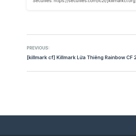
Secufiles: https://secufiles.com/ic2l/[killmarkcf.o
Post
PREVIOUS:
navigation
[killmark cf] Killmark Lửa Thiêng Rainbow CF 