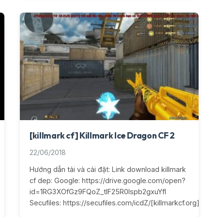
[killmark cf] Killmark Ice Dragon CF 2
22/06/2018
Hướng dẫn tải và cài đặt: Link download killmark
cf dep: Google: https://drive.google.com/open?
id=1RG3XOfGz9FQoZ_tlF25R0lspb2gxuYfI
Secufiles: https://secufiles.com/icdZ/[killmarkcf.org]_Ice