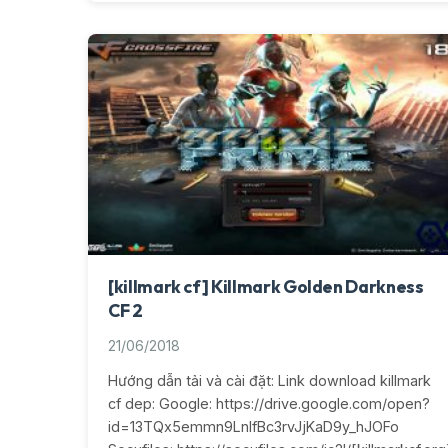
[killmark cf] Killmark Golden Darkness
CF 2
21/06/2018
Hướng dẫn tải và cài đặt: Link download killmark
cf dep: Google: https://drive.google.com/open?
id=13TQx5emmn9LnIfBc3rvJjKaD9y_hJOFo