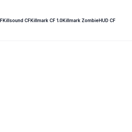
F
Killsound CF
Killmark CF 1.0
Killmark Zombie
HUD CF