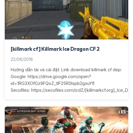
[killmark cf] Killmark Ice Dragon CF 2
22/06/2018
Hướng dẫn tải và cài đặt: Link download killmark cf dep:
Google: https://drive.google.com/open?
id=1RG3XOfGz9FQoZ_tlF25R0lspb2gxuYfI
Secufiles: https://secufiles.com/icdZ/[killmarkcf.org]_Ice_Dra