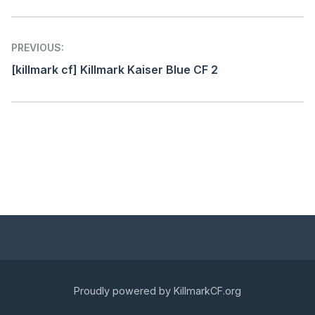
Post
PREVIOUS:
navigation
[killmark cf] Killmark Kaiser Blue CF 2
Proudly powered by KillmarkCF.org