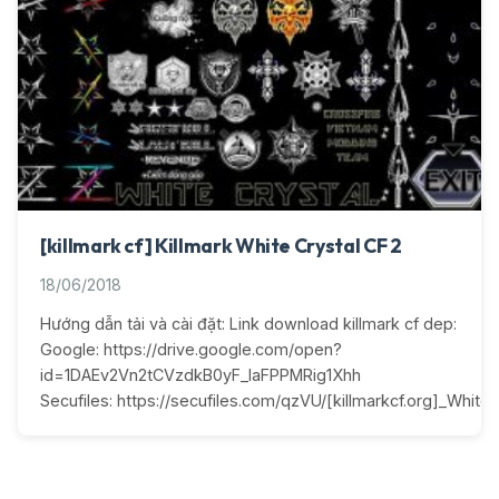
[killmark cf] Killmark White Crystal CF 2
18/06/2018
Hướng dẫn tải và cài đặt: Link download killmark cf dep:
Google: https://drive.google.com/open?
id=1DAEv2Vn2tCVzdkB0yF_IaFPPMRig1Xhh
Secufiles: https://secufiles.com/qzVU/[killmarkcf.org]_White_C