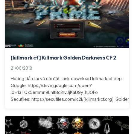
[killmark cf] Killmark Golden Darkness CF 2
21/06/2018
Hướng dẫn tải và cài đặt: Link download killmark cf dep:
Google: https://drive.google.com/open?
id=13TQx5emmn9LnIfBc3rvJjKaD9y_hJOFo
Secufiles: https://secufiles.com/ic2l/[killmarkcf.org]_Golden_