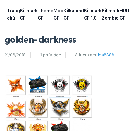
Skip
to
Trang
Killmark
Theme
Mod
Killsound
Killmark
Killmark
HUD
content
chủ
CF
CF
CF
CF
CF 1.0
Zombie
CF
golden-darkness
21/06/2018
1 phút đọc
8 lượt xem
Hoa8888