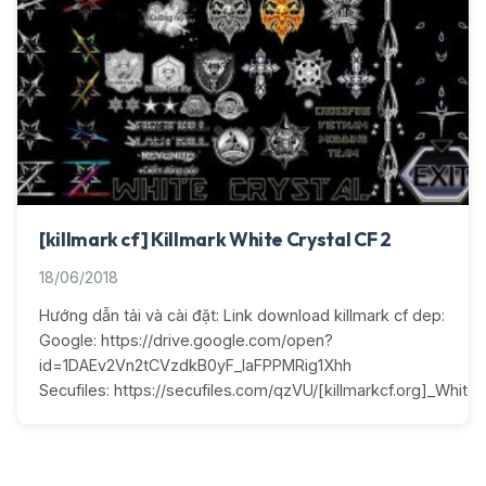
[killmark cf] Killmark White Crystal CF 2
18/06/2018
Hướng dẫn tải và cài đặt: Link download killmark cf dep:
Google: https://drive.google.com/open?
id=1DAEv2Vn2tCVzdkB0yF_IaFPPMRig1Xhh
Secufiles: https://secufiles.com/qzVU/[killmarkcf.org]_White_C