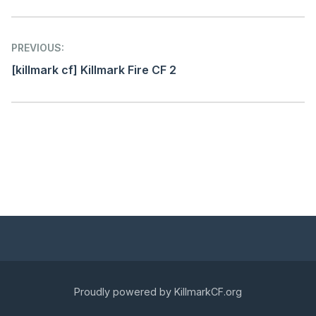
Post
PREVIOUS:
navigation
[killmark cf] Killmark Fire CF 2
Proudly powered by KillmarkCF.org