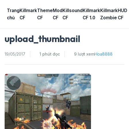
Skip
to
Trang
Killmark
Theme
Mod
Killsound
Killmark
Killmark
HUD
content
chủ
CF
CF
CF
CF
CF 1.0
Zombie
CF
upload_thumbnail
19/05/2017
1 phút đọc
9 lượt xem
Hoa8888