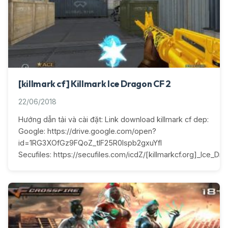
[killmark cf] Killmark Ice Dragon CF 2
22/06/2018
Hướng dẫn tải và cài đặt: Link download killmark cf dep:
Google: https://drive.google.com/open?
id=1RG3XOfGz9FQoZ_tlF25R0lspb2gxuYfI
Secufiles: https://secufiles.com/icdZ/[killmarkcf.org]_Ice_Dra