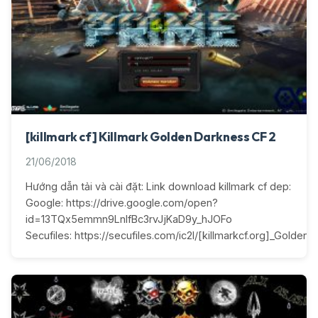
[killmark cf] Killmark Golden Darkness CF 2
21/06/2018
Hướng dẫn tải và cài đặt: Link download killmark cf dep:
Google: https://drive.google.com/open?
id=13TQx5emmn9LnIfBc3rvJjKaD9y_hJOFo
Secufiles: https://secufiles.com/ic2l/[killmarkcf.org]_Golden_