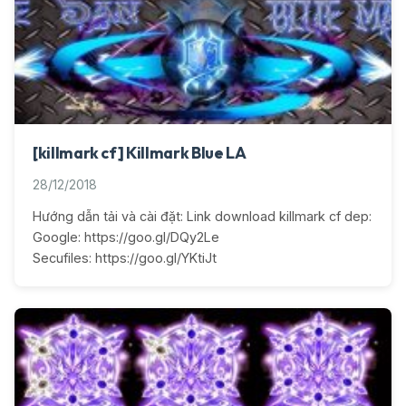
[killmark cf] Killmark Blue LA
28/12/2018
Hướng dẫn tải và cài đặt: Link download killmark cf dep:
Google: https://goo.gl/DQy2Le
Secufiles: https://goo.gl/YKtiJt