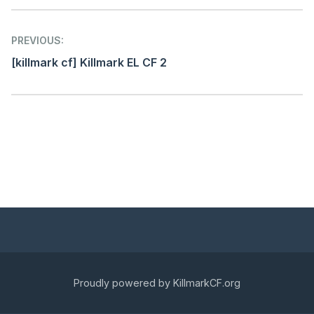
Post
PREVIOUS:
navigation
[killmark cf] Killmark EL CF 2
Proudly powered by KillmarkCF.org