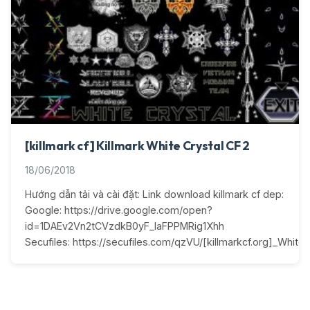
[killmark cf] Killmark White Crystal CF 2
18/06/2018
Hướng dẫn tải và cài đặt: Link download killmark cf dep:
Google: https://drive.google.com/open?
id=1DAEv2Vn2tCVzdkB0yF_IaFPPMRig1Xhh
Secufiles: https://secufiles.com/qzVU/[killmarkcf.org]_White_C