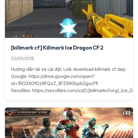
[killmark cf] Killmark Ice Dragon CF 2
22/06/2018
Hướng dẫn tải và cài đặt: Link download killmark cf dep:
Google: https://drive.google.com/open?
id=1RG3XOfGz9FQoZ_tlF25R0lspb2gxuYfI
Secufiles: https://secufiles.com/icdZ/[killmarkcf.org]_Ice_Dra