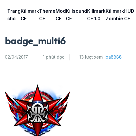
Skip
to
Trang
Killmark
Theme
Mod
Killsound
Killmark
Killmark
HUD
content
chủ
CF
CF
CF
CF
CF 1.0
Zombie
CF
badge_multi6
02/04/2017
1 phút đọc
13 lượt xem
Hoa8888