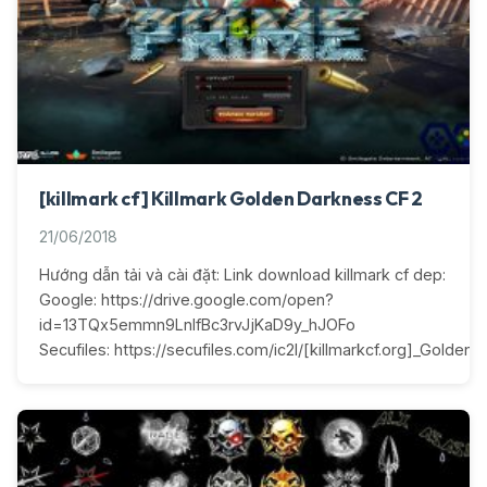
[killmark cf] Killmark Golden Darkness CF 2
21/06/2018
Hướng dẫn tải và cài đặt: Link download killmark cf dep:
Google: https://drive.google.com/open?
id=13TQx5emmn9LnIfBc3rvJjKaD9y_hJOFo
Secufiles: https://secufiles.com/ic2l/[killmarkcf.org]_Golden_