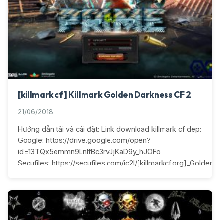
[killmark cf] Killmark Golden Darkness CF 2
21/06/2018
Hướng dẫn tải và cài đặt: Link download killmark cf dep:
Google: https://drive.google.com/open?
id=13TQx5emmn9LnIfBc3rvJjKaD9y_hJOFo
Secufiles: https://secufiles.com/ic2l/[killmarkcf.org]_Golden_