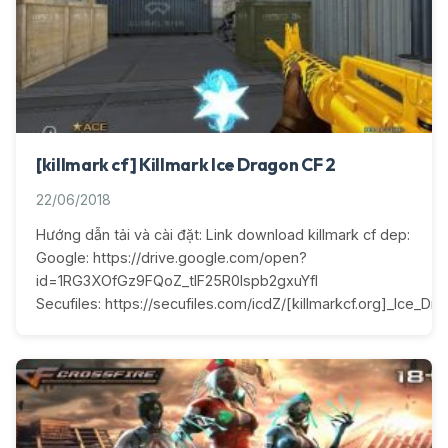
[killmark cf] Killmark Ice Dragon CF 2
22/06/2018
Hướng dẫn tải và cài đặt: Link download killmark cf dep:
Google: https://drive.google.com/open?
id=1RG3XOfGz9FQoZ_tlF25R0lspb2gxuYfI
Secufiles: https://secufiles.com/icdZ/[killmarkcf.org]_Ice_Dra