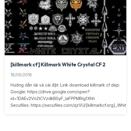
[killmark cf] Killmark White Crystal CF 2
18/06/2018
Hướng dẫn tải và cài đặt: Link download killmark cf dep:
Google: https://drive.google.com/open?
id=1DAEv2Vn2tCVzdkB0yF_IaFPPMRig1Xhh
Secufiles: https://secufiles.com/qzVU/[killmarkcf.org]_White_C