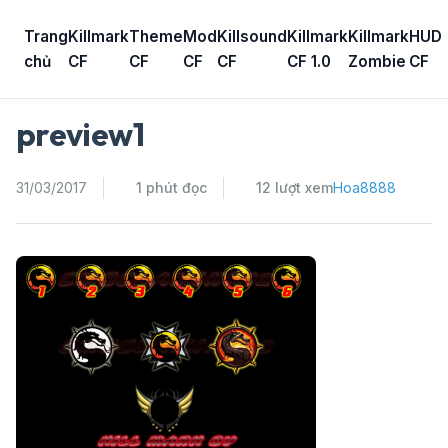
Skip
to
Trang
Killmark
Theme
Mod
Killsound
Killmark
Killmark
HUD
content
chủ
CF
CF
CF
CF
CF 1.0
Zombie
CF
preview1
31/03/2017
1 phút đọc
12 lượt xem
Hoa8888