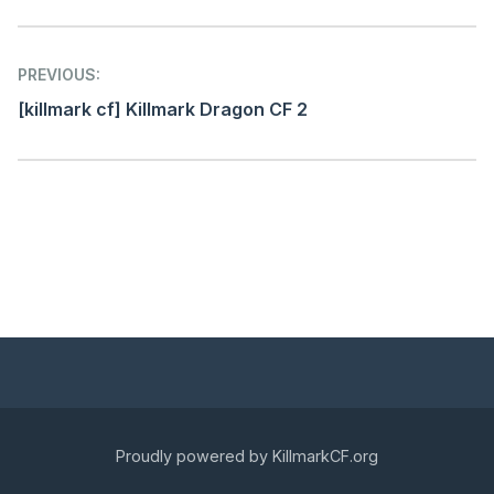
Post
PREVIOUS:
navigation
[killmark cf] Killmark Dragon CF 2
Proudly powered by KillmarkCF.org