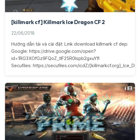
[killmark cf] Killmark Ice Dragon CF 2
22/06/2018
Hướng dẫn tải và cài đặt: Link download killmark cf dep:
Google: https://drive.google.com/open?
id=1RG3XOfGz9FQoZ_tlF25R0lspb2gxuYfI
Secufiles: https://secufiles.com/icdZ/[killmarkcf.org]_Ice_Dra