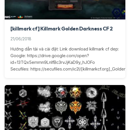
[killmark cf] Killmark Golden Darkness CF 2
21/06/2018
Hướng dẫn tải và cài đặt: Link download killmark cf dep:
Google: https://drive.google.com/open?
id=13TQx5emmn9LnIfBc3rvJjKaD9y_hJOFo
Secufiles: https://secufiles.com/ic2l/[killmarkcf.org]_Golden_