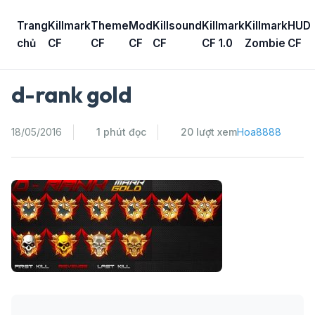
Skip
to
Trang
Killmark
Theme
Mod
Killsound
Killmark
Killmark
HUD
content
chủ
CF
CF
CF
CF
CF 1.0
Zombie
CF
d-rank gold
18/05/2016
1 phút đọc
20 lượt xem
Hoa8888