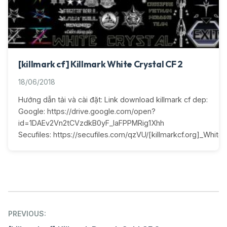
[killmark cf] Killmark White Crystal CF 2
18/06/2018
Hướng dẫn tải và cài đặt: Link download killmark cf dep:
Google: https://drive.google.com/open?
id=1DAEv2Vn2tCVzdkB0yF_IaFPPMRig1Xhh
Secufiles: https://secufiles.com/qzVU/[killmarkcf.org]_White_C
Post
PREVIOUS: