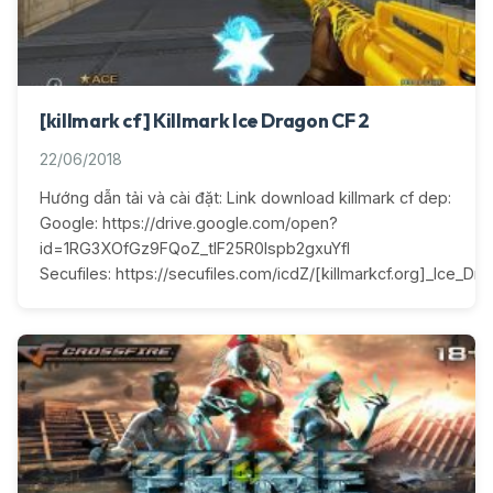
[killmark cf] Killmark Ice Dragon CF 2
22/06/2018
Hướng dẫn tải và cài đặt: Link download killmark cf dep:
Google: https://drive.google.com/open?
id=1RG3XOfGz9FQoZ_tlF25R0lspb2gxuYfI
Secufiles: https://secufiles.com/icdZ/[killmarkcf.org]_Ice_Dra