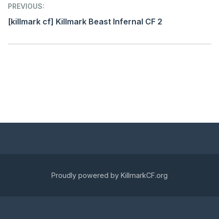
Post
PREVIOUS:
navigation
[killmark cf] Killmark Beast Infernal CF 2
Proudly powered by KillmarkCF.org