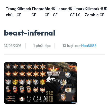
Skip
to
Trang
Killmark
Theme
Mod
Killsound
Killmark
Killmark
HUD
content
chủ
CF
CF
CF
CF
CF 1.0
Zombie
CF
beast-infernal
14/03/2016
1 phút đọc
13 lượt xem
Hoa8888