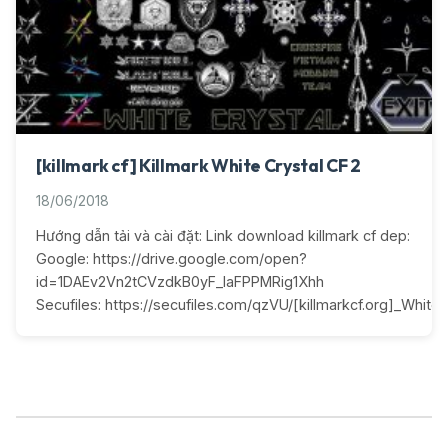
[killmark cf] Killmark White Crystal CF 2
18/06/2018
Hướng dẫn tải và cài đặt: Link download killmark cf dep:
Google: https://drive.google.com/open?
id=1DAEv2Vn2tCVzdkB0yF_IaFPPMRig1Xhh
Secufiles: https://secufiles.com/qzVU/[killmarkcf.org]_White_C