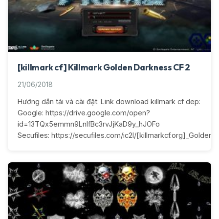
[killmark cf] Killmark Golden Darkness CF 2
21/06/2018
Hướng dẫn tải và cài đặt: Link download killmark cf dep:
Google: https://drive.google.com/open?
id=13TQx5emmn9LnIfBc3rvJjKaD9y_hJOFo
Secufiles: https://secufiles.com/ic2l/[killmarkcf.org]_Golden_