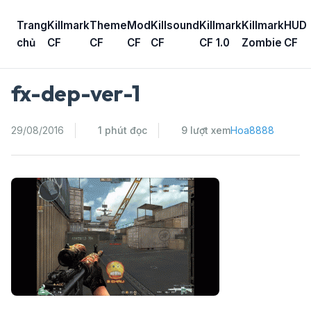
Skip
to
Trang
Killmark
Theme
Mod
Killsound
Killmark
Killmark
HUD
content
chủ
CF
CF
CF
CF
CF 1.0
Zombie
CF
fx-dep-ver-1
29/08/2016
1 phút đọc
9 lượt xem
Hoa8888