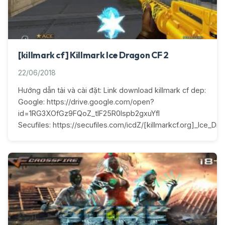
[killmark cf] Killmark Ice Dragon CF 2
22/06/2018
Hướng dẫn tải và cài đặt: Link download killmark cf dep:
Google: https://drive.google.com/open?
id=1RG3XOfGz9FQoZ_tlF25R0lspb2gxuYfI
Secufiles: https://secufiles.com/icdZ/[killmarkcf.org]_Ice_Dra