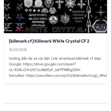
[killmark cf] Killmark White Crystal CF 2
18/06/2018
Hướng dẫn tải và cài đặt: Link download killmark cf dep:
Google: https://drive.google.com/open?
id=1DAEv2Vn2tCVzdkB0yF_IaFPPMRig1Xhh
Secufiles: https://secufiles.com/qzVU/[killmarkcf.org]_White_C