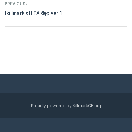
Post
PREVIOUS:
navigation
[killmark cf] FX đẹp ver 1
Proudly powered by KillmarkCF.org