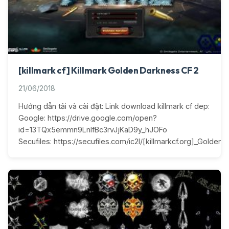
[killmark cf] Killmark Golden Darkness CF 2
21/06/2018
Hướng dẫn tải và cài đặt: Link download killmark cf dep:
Google: https://drive.google.com/open?
id=13TQx5emmn9LnIfBc3rvJjKaD9y_hJOFo
Secufiles: https://secufiles.com/ic2l/[killmarkcf.org]_Golden_