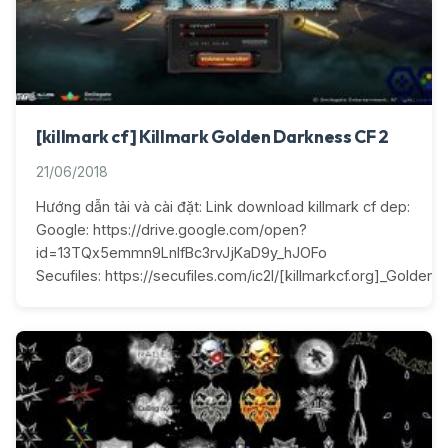
[killmark cf] Killmark Golden Darkness CF 2
21/06/2018
Hướng dẫn tải và cài đặt: Link download killmark cf dep:
Google: https://drive.google.com/open?
id=13TQx5emmn9LnIfBc3rvJjKaD9y_hJOFo
Secufiles: https://secufiles.com/ic2l/[killmarkcf.org]_Golden_