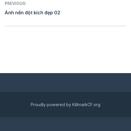
Post
PREVIOUS:
navigation
Ảnh nền đột kích đẹp 02
Proudly powered by KillmarkCF.org