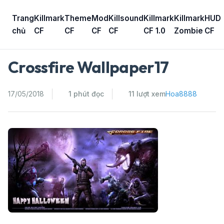
Skip
to
Trang
Killmark
Theme
Mod
Killsound
Killmark
Killmark
HUD
content
chủ
CF
CF
CF
CF
CF 1.0
Zombie
CF
Crossfire Wallpaper17
17/05/2018
1 phút đọc
11 lượt xem
Hoa8888