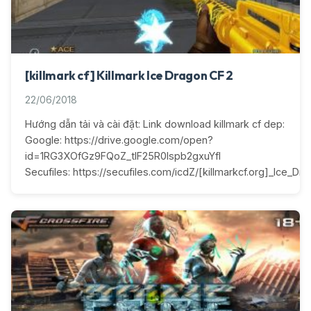
[killmark cf] Killmark Ice Dragon CF 2
22/06/2018
Hướng dẫn tải và cài đặt: Link download killmark cf dep:
Google: https://drive.google.com/open?
id=1RG3XOfGz9FQoZ_tlF25R0lspb2gxuYfI
Secufiles: https://secufiles.com/icdZ/[killmarkcf.org]_Ice_Dra