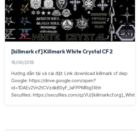
[killmark cf] Killmark White Crystal CF 2
18/06/2018
Hướng dẫn tải và cài đặt: Link download killmark cf dep:
Google: https://drive.google.com/open?
id=1DAEv2Vn2tCVzdkB0yF_IaFPPMRig1Xhh
Secufiles: https://secufiles.com/qzVU/[killmarkcf.org]_White_C