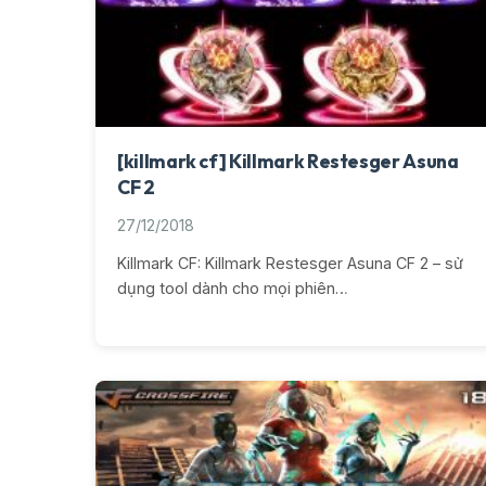
[killmark cf] Killmark Restesger Asuna
CF 2
27/12/2018
Killmark CF: Killmark Restesger Asuna CF 2 – sử
dụng tool dành cho mọi phiên…