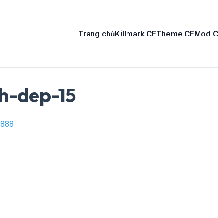
Trang chủ
Killmark CF
Theme CF
Mod C
ch-dep-15
8888