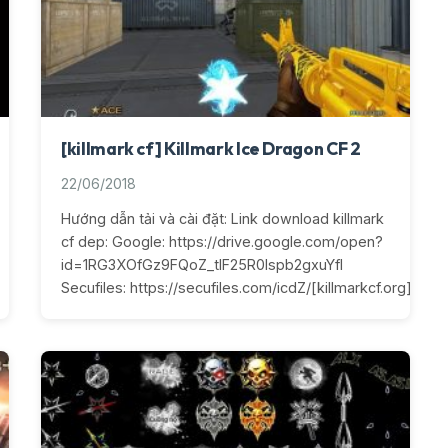
[killmark cf] Killmark Ice Dragon CF 2
22/06/2018
Hướng dẫn tải và cài đặt: Link download killmark
cf dep: Google: https://drive.google.com/open?
id=1RG3XOfGz9FQoZ_tlF25R0lspb2gxuYfI
Secufiles: https://secufiles.com/icdZ/[killmarkcf.org]_Ice