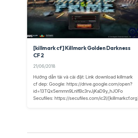
[killmark cf] Killmark Golden Darkness
CF 2
21/06/2018
Hướng dẫn tải và cài đặt: Link download killmark
cf dep: Google: https://drive.google.com/open?
id=13TQx5emmn9LnIfBc3rvJjKaD9y_hJOFo
Secufiles: https://secufiles.com/ic2l/[killmarkcf.o