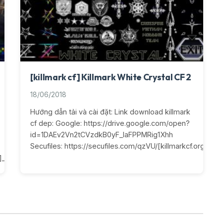
[killmark cf] Killmark White Crystal CF 2
18/06/2018
Hướng dẫn tải và cài đặt: Link download killmark
cf dep: Google: https://drive.google.com/open?
id=1DAEv2Vn2tCVzdkB0yF_IaFPPMRig1Xhh
Secufiles: https://secufiles.com/qzVU/[killmarkcf.org]_Whi
rg]_Golden_Darkness.rar