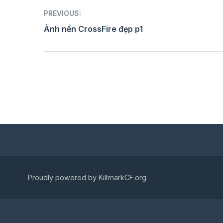
Post
PREVIOUS:
navigation
Ảnh nền CrossFire đẹp p1
Proudly powered by KillmarkCF.org