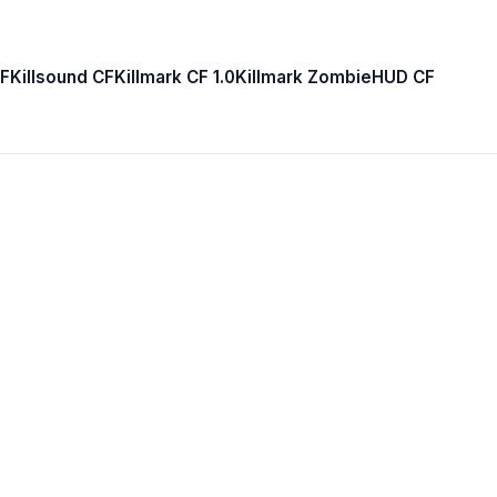
F
Killsound CF
Killmark CF 1.0
Killmark Zombie
HUD CF