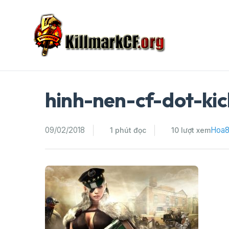
Skip
to
content
hinh-nen-cf-dot-ki
09/02/2018
Hoa
1 phút đọc
10 lượt xem